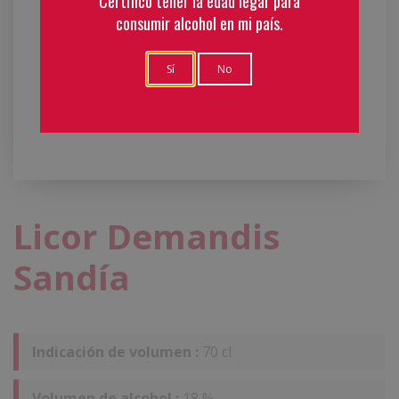
Certifico tener la edad legar para
consumir alcohol en mi país.
Sí
No
Licor Demandis
Sandía
Indicación de volumen :
70 cl
Volumen de alcohol :
18 %