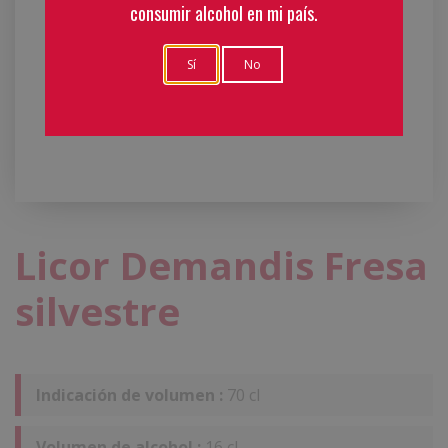
consumir alcohol en mi país.
Sí
No
Licor Demandis Fresa
silvestre
Indicación de volumen :
70 cl
Volumen de alcohol :
16 cl