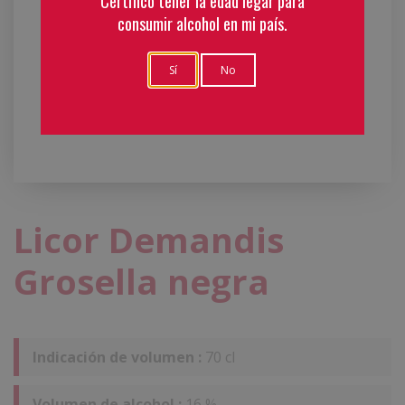
Certifico tener la edad legar para
consumir alcohol en mi país.
Sí
No
Licor Demandis
Grosella negra
Indicación de volumen :
70 cl
Volumen de alcohol :
16 %