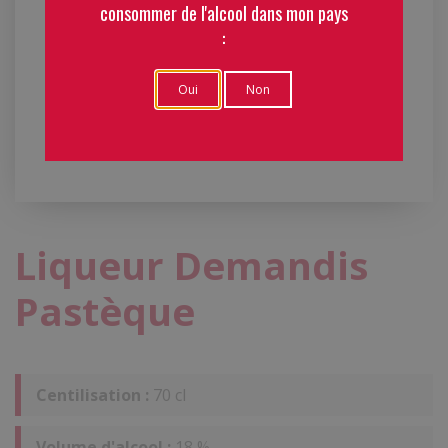
consommer de l'alcool dans mon pays
:
Oui
Non
Liqueur Demandis
Pastèque
Centilisation :
70 cl
Volume d'alcool :
18 %