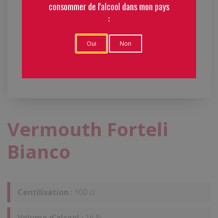
consommer de l'alcool dans mon pays
:
Oui
Non
Vermouth Forteli
Bianco
Centilisation :
100 cl
Volume d'alcool :
16 %