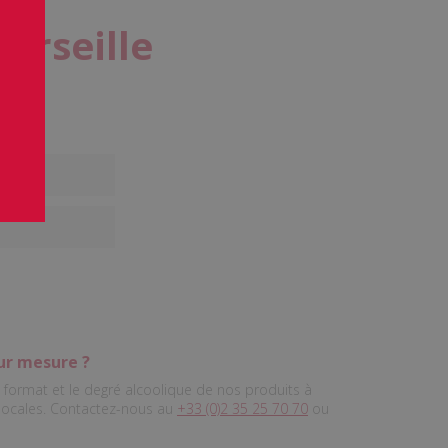
Marseille
ur mesure ?
format et le degré alcoolique de nos produits à
 locales. Contactez-nous au
+33 (0)2 35 25 70 70
ou