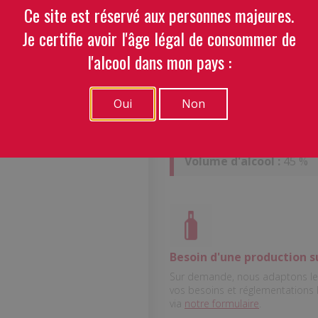
Ce site est réservé aux personnes majeures.
Pastis de 
Je certifie avoir l'âge légal de consommer de
Bastidon
l'alcool dans mon pays :
Oui
Non
Centilisation :
100 cl
Volume d'alcool :
45 %
Besoin d'une production s
Sur demande, nous adaptons le 
vos besoins et réglementations
via
notre formulaire
.