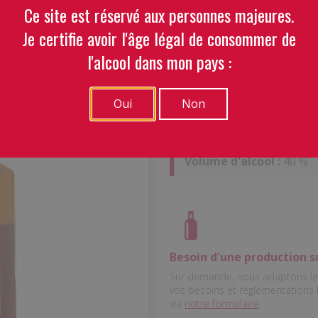
Ce site est réservé aux personnes majeures.
Blended S
Je certifie avoir l'âge légal de consommer de
Scots Hills
l'alcool dans mon pays :
Oui
Non
Centilisation :
75 CL
Volume d'alcool :
40 %
Besoin d'une production s
Sur demande, nous adaptons le 
vos besoins et réglementations
via
notre formulaire
.