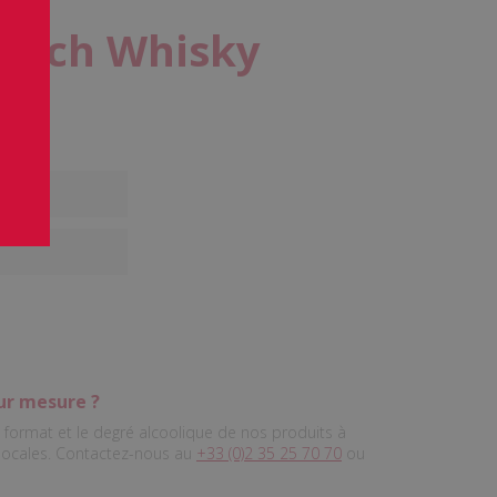
cotch Whisky
ur mesure ?
format et le degré alcoolique de nos produits à
 locales. Contactez-nous au
+33 (0)2 35 25 70 70
ou