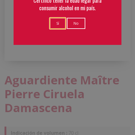
Certifico tener la edad legar para
consumir alcohol en mi país.
Sí
No
Aguardiente Maître
Pierre Ciruela
Damascena
Indicación de volumen :
70 cl