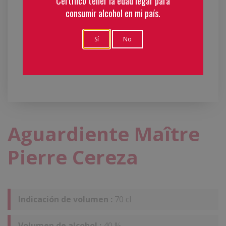
Certifico tener la edad legar para
consumir alcohol en mi país.
Sí
No
Aguardiente Maître
Pierre Cereza
Indicación de volumen :
70 cl
Volumen de alcohol :
40 %