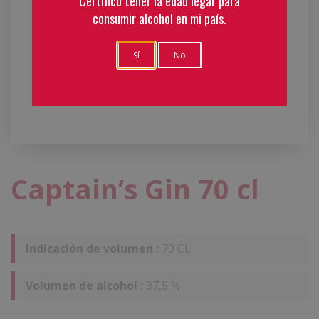
Certifico tener la edad legar para
consumir alcohol en mi país.
Sí
No
Captain’s Gin 70 cl
Indicación de volumen :
70 CL
Volumen de alcohol :
37,5 %