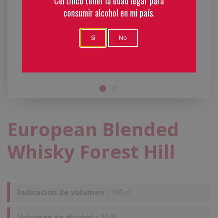
Certifico tener la edad legar para
consumir alcohol en mi país.
Sí
No
test
European Blended
Whisky Forest Hill
Indicación de volumen :
100 cl
Volumen de alcohol :
40 %