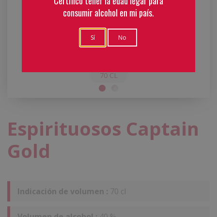
Certifico tener la edad legar para
consumir alcohol en mi país.
Sí
No
100 CL
Espirituosos Captain
Gold
Indicación de volumen :
70 cl
Volumen de alcohol :
40 %