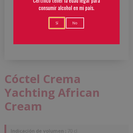
Certifico tener la edad legar para
consumir alcohol en mi país.
Sí
No
Cóctel Crema
Yachting African
Cream
Indicación de volumen :
70 cl