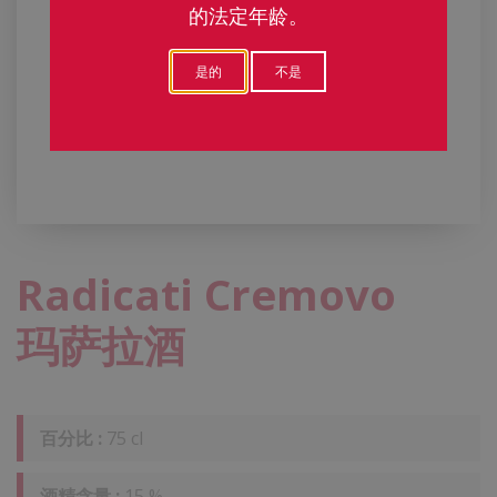
的法定年龄。
是的
不是
Radicati Cremovo
玛萨拉酒
百分比 :
75 cl
酒精含量 :
15 %