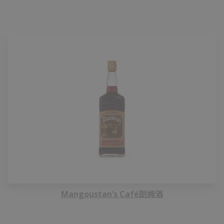
Mangoustan’s Café朗姆酒