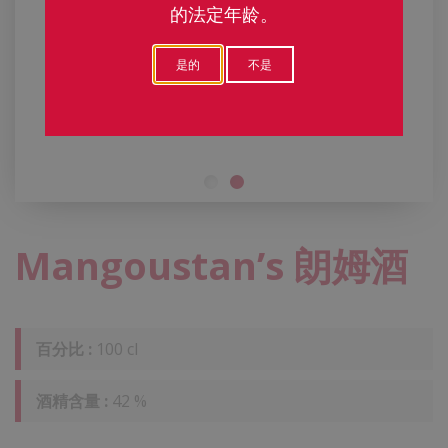
的法定年龄。
是的
不是
Mangoustan’s 朗姆酒
百分比 :
100 cl
酒精含量 :
42 %