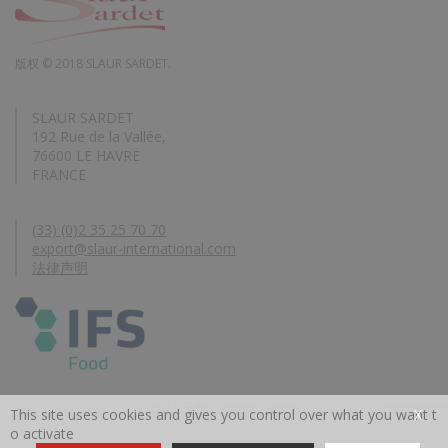
版权 © 2018 SLAUR SARDET.
SLAUR SARDET
192 Rue de la Vallée,
76600 LE HAVRE
FRANCE
(33) (0)2 35 25 70 70
export@slaur-international.com
法律声明
涉及&开发：代理行CCE组织
This site uses cookies and gives you control over what you want t
X
o activate