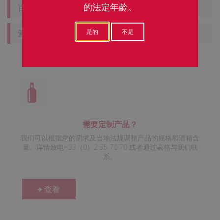
的法定年龄。
百分比 :
75 CL
是的
不是
酒精含量 :
0 %
需要定制产品？
我们可以根据您的需求及当地法规调整产品的规格和酒精含
量。详情致电+33（0）2 35 70 70 或者通过表格与我们联
系。
查看