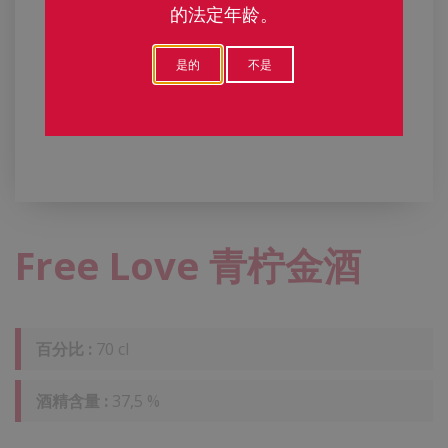
的法定年龄。
是的
不是
Free Love 青柠金酒
百分比 :
70 cl
酒精含量 :
37,5 %