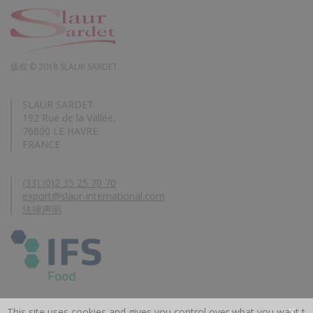
版权 © 2018 SLAUR SARDET.
SLAUR SARDET
192 Rue de la Vallée,
76600 LE HAVRE
FRANCE
(33) (0)2 35 25 70 70
export@slaur-international.com
法律声明
涉及&开发：代理行CCE组织
This site uses cookies and gives you control over what you want t
X