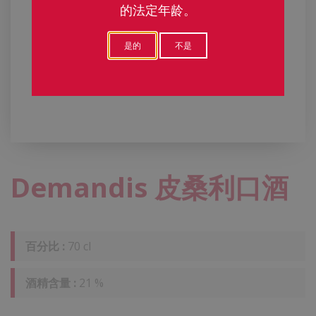
的法定年龄。
是的
不是
Demandis 皮桑利口酒
百分比 :
70 cl
酒精含量 :
21 %