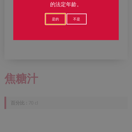
的法定年龄。
是的
不是
焦糖汁
百分比 :
70 cl